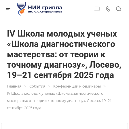
IV Школа молодых ученых
«Школа диагностического
мастерства: от теории к
точному диагнозу», Лосево,
19–21 сентября 2025 года
>
>
>
Главная
События
Конференции и семинары
IV Школа молодых ученых «Школа диагностического
мастерства: от теории к точному диагнозу», Лосево, 19–21
сентября 2025 года