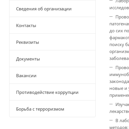
Лабор
исследов
Сведения об организации
Прово
патогена
Контакты
до сих п
фармакот
Реквизиты
поиску б
организм
заболева
Документы
Прово
иммуноби
Вакансии
законода
новые и 
Противодействие коррупции
применен
Изуча
Борьба с терроризмом
лекарств
В лаб
методов: