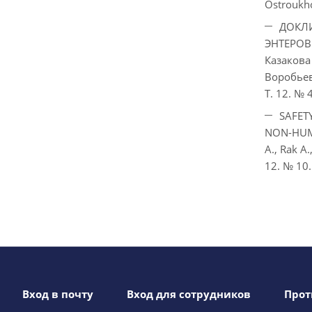
Ostroukho
ДОКЛ
ЭНТЕРОВИ
Казакова 
Воробьев
Т. 12. № 
SAFET
NON-HUMAN
A., Rak A
12. № 10.
Вход в почту
Вход для сотрудников
Прот