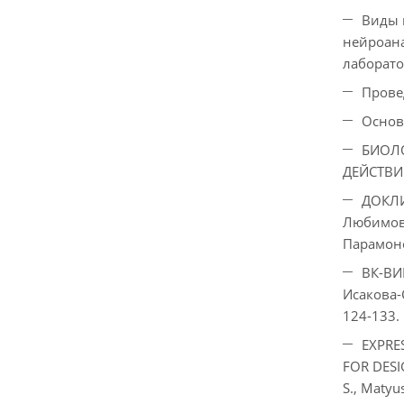
Виды 
нейроана
лаборато
Прове
Основ
БИОЛ
ДЕЙСТВИЕМ
ДОКЛИ
Любимова
Парамоно
ВК-ВИ
Исакова-
124-133.
EXPRE
FOR DESI
S., Matyu