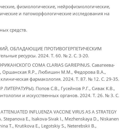
ческие, физиологические, нейрофизиологические,
ические и патоморфологические исследования на
ных средств.
ЕНИЙ, ОБЛАДАЮЩИЕ ПРОТИВОГЕРПЕТИЧЕСКИМ
ельные ресурсы. 2024. Т. 60. № 2. С. 3-20.
КАНСКОГО СОМА CLARIAS GARIEPINUS. Саватеева-
Б., Оршанская Я.Р., Любишин М.М., Федорова В.А.,
линическая фармакология. 2024. Т. 87. № 12. С. 29-35.
РАТУРЫ). Попов С.В., Гусейнов Р.Г., Сивак К.В.,
нтологии и искусственных органов. 2024. Т. 26. № 3. С.
 ATTENUATED INFLUENZA VACCINE VIRUS AS A STRATEGY
epanova E., Isakova-Sivak I., Mezhenskaya D., Niskanen
a T., Krutikova E., Legotskiy S., Neterebskii B.,