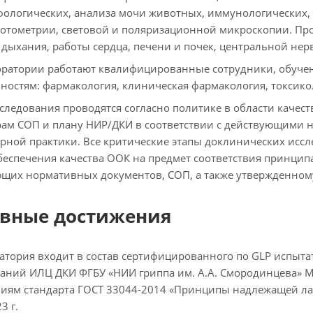
ологических, анализа мочи животных, иммунологических,
отометрии, световой и поляризационной микроскопии. Про
дыхания, работы сердца, печени и почек, центральной не
оратории работают квалифицированные сотрудники, обучен
ностям: фармакология, клиническая фармакология, токсико
сследования проводятся согласно политике в области каче
ам СОП и плану НИР/ДКИ в соответствии с действующими
рной практики. Все критические этапы доклинических иссл
беспечения качества ООК на предмет соответствия принци
щих нормативных документов, СОП, а также утвержденном
вные достижения
атория входит в состав сертифицированного по GLP испыта
аний ИЛЦ ДКИ ФГБУ «НИИ гриппа им. А.А. Смородинцева» М
иям стандарта ГОСТ 33044-2014 «Принципы надлежащей лаб
3 г.