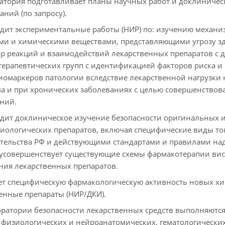
атория подготавливает планы научных работ и доклиничес
аний (по запросу).
дит экспериментальные работы (НИР) по: изучению механи
ми и химическими веществами, представляющими угрозу з
ор реакций и взаимодействий лекарственных препаратов с 
ерапевтических групп с идентификацией факторов риска 
иомаркеров патологии вследствие лекарственной нагрузки 
а и при хронических заболеваниях с целью совершенствов
ний.
дит доклиническое изучение безопасности оригинальных и
ологических препаратов, включая специфические виды ток
тельства РФ и действующими стандартами и правилами над
усовершенствует существующие схемы фармакотерапии вис
ия лекарственных препаратов.
ет специфическую фармакологическую активность новых хи
енные препараты (НИР/ДКИ).
оратории безопасности лекарственных средств выполняются
 физиологических и нейроанатомических, гематологических