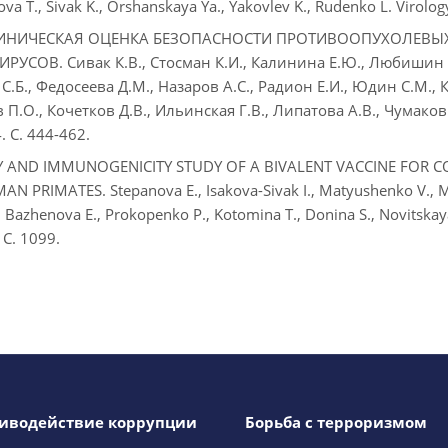
va T., Sivak K., Orshanskaya Ya., Yakovlev K., Rudenko L. Virology
ИНИЧЕСКАЯ ОЦЕНКА БЕЗОПАСНОСТИ ПРОТИВООПУХОЛЕВЫХ
РУСОВ. Сивак К.В., Стосман К.И., Калинина Е.Ю., Любишин 
С.Б., Федосеева Д.М., Назаров А.С., Радион Е.И., Юдин С.М., 
 П.О., Кочетков Д.В., Ильинская Г.В., Липатова А.В., Чумако
4. С. 444-462.
Y AND IMMUNOGENICITY STUDY OF A BIVALENT VACCINE FOR C
 PRIMATES. Stepanova E., Isakova-Sivak I., Matyushenko V., Mez
., Bazhenova E., Prokopenko P., Kotomina T., Donina S., Novitskaya
 С. 1099.
иводействие коррупции
Борьба с терроризмом