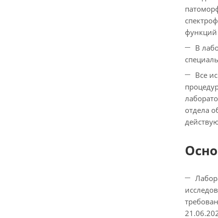
патоморф
спектроф
функций 
В лаб
специаль
Все и
процедур
лаборато
отдела о
действую
Осно
Лабор
исследов
требован
21.06.202