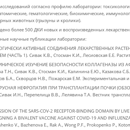
исследований согласно профилю лаборатории: токсикологи
томические, гематологические, биохимические, иммунолог
рных животных (грызуны и кролики).
дено более 500 ДКИ новых и воспроизведенных лекарствен
ные научные публикации лаборатории:
ОГИЧЕСКИ АКТИВНЫЕ СОЕДИНЕНИЯ ЛЕКАРСТВЕННЫХ РАСТ
 (ЧАСТЬ 1). Сивак К.В., Стосман К.И., Лесиовская Е.Е. Растит
НИЧЕСКОЕ ИЗУЧЕНИЕ БЕЗОПАСНОСТИ КОЛЛАГЕНАЗЫ ИЗ АФРИ
 Т.Н., Сивак К.В., Стосман К.И., Калинина Е.Ю., Казакова С.
в Б.А., Скворцов Н.В., Пожарская Е.М. Экспериментальная и к
РУСНАЯ НЕФРОПАТИЯ ПРИ ТРАНСПЛАНТАЦИИ ПОЧКИ (ОБЗОР ЛИТЕ
Сивак И.Н., Перепелица В.В., Лелявина Т.А. Вестник транспла
SSION OF THE SARS-COV-2 RECEPTOR-BINDING DOMAIN BY LIVE
GNING A BIVALENT VACCINE AGAINST COVID-19 AND INFLUENZA. St
shenko V., Bazhenova E., Rak A., Wong P.F., Prokopenko P., Kotomin