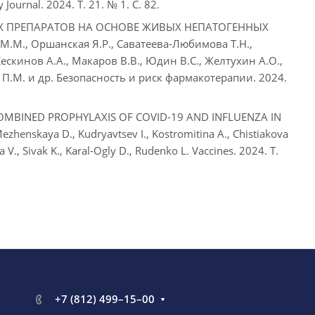
 Journal. 2024. Т. 21. № 1. С. 82.
 ПРЕПАРАТОВ НА ОСНОВЕ ЖИВЫХ НЕПАТОГЕННЫХ
М.М., Оршанская Я.Р., Саватеева-Любимова Т.Н.,
Кескинов А.А., Макаров В.В., Юдин В.С., Желтухин А.О.,
в П.М. и др. Безопасность и риск фармакотерапии. 2024.
OMBINED PROPHYLAXIS OF COVID-19 AND INFLUENZA IN
henskaya D., Kudryavtsev I., Kostromitina A., Chistiakova
 V., Sivak K., Karal-Ogly D., Rudenko L. Vaccines. 2024. Т.
+7 (812) 499–15–00