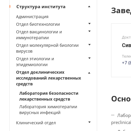
Структура института
Заве
Администрация
Отдел биотехнологии
Отдел вакцинологии и
Докт
иммунотерапии
Сив
Отдел молекулярной биологии
вирусов
Теле
Отдел этиологии и
+7 
эпидемиологии
Отдел доклинических
исследований лекарственных
средств
Лаборатория безопасности
Осно
лекарственных средств
Лаборатория химиотерапии
вирусных инфекций
Лабор
preclinic
Клинический отдел