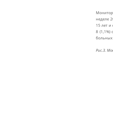
Монитор
неделе 2
15 лет и
8 (1,1%)
больных 
Рис.3. М