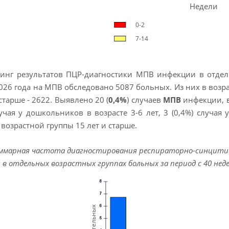
Недели
0-2
7-14
инг результатов ПЦР-диагностики МПВ инфекции в отдель
026 года на МПВ обследовано 5087 больных. Из них в возрастно
 старше - 2622. Выявлено 20 (
0,4%
) случаев
МПВ
инфекции, в 
лучая у дошкольников в возрасте 3-6 лет, 3 (0,4%) случая 
возрастной группы 15 лет и старше.
Суммарная частота диагностирования респираторно-синцитиа
 в отдельных возрастных группах больных за период c 40 недел