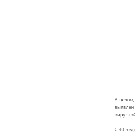
В целом,
выявлен 
вирусной
С 40 нед