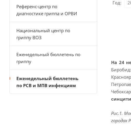
Год:
Референс-центр по
диагностике гриппа и ОРВИ
Национальный центр по
гриппу ВОЗ
Еженедельный бюллетень по
гриппу
На 24 н
Биробидж
Красноя
Еженедельный бюллетень
Петропав
по РСВ и МПВ инфекциям
Чебокса
синцити
Рис.1. М
городах 