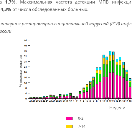
ла
1,7%
. Максимальная частота детекции МПВ инфекци
в
4,3%
от числа обследованных больных.
ониторинг респираторно-синцитиальной вирусной (РСВ) инфе
России
% положительных
Недели
0-2
7-14