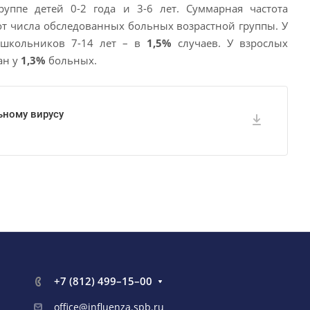
уппе детей 0-2 года и 3-6 лет. Суммарная частота
т числа обследованных больных возрастной группы. У
 школьников 7-14 лет – в
1,5
%
случаев. У взрослых
ан у
1,3%
больных.
ьному вирусу
+7 (812) 499–15–00
office@influenza.spb.ru