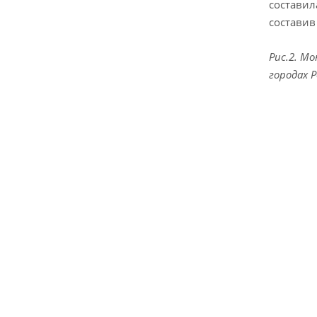
состави
состави
Рис.2. М
городах 