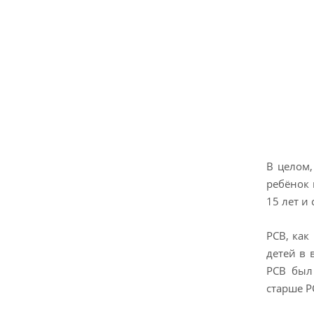
В целом,
ребёнок 
15 лет и 
РСВ, как
детей в 
РСВ был
старше Р