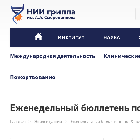
ИНСТИТУТ
НАУКА
Международная деятельность
Клинические
Пожертвование
Еженедельный бюллетень по
>
>
Главная
Эпидситуация
Еженедельный бюллетень по РС-в