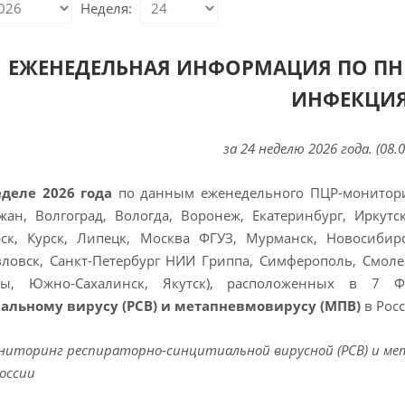
Неделя:
ЕЖЕНЕДЕЛЬНАЯ ИНФОРМАЦИЯ ПО ПН
ИНФЕКЦИ
за 24 неделю 2026 года.
(08.0
еделе 2026 года
по данным еженедельного ПЦР-мониторинг
ан, Волгоград, Вологда, Воронеж, Екатеринбург, Иркутск
рск, Курск, Липецк, Москва ФГУЗ, Мурманск, Новосибирс
ловск, Санкт-Петербург НИИ Гриппа, Симферополь, Смоленс
ры, Южно-Сахалинск, Якутск), расположенных в 7 
альному вирусу (РСВ) и метапневмовирусу (МПВ)
в Рос
ониторинг респираторно-синцитиальной вирусной (РСВ) и ме
России