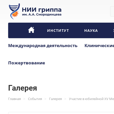
ИНСТИТУТ
НАУКА
Международная деятельность
Клинические
Пожертвование
Галерея
>
>
>
Главная
События
Галерея
Участие в юбилейной XV Ме