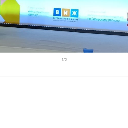
1
/
2