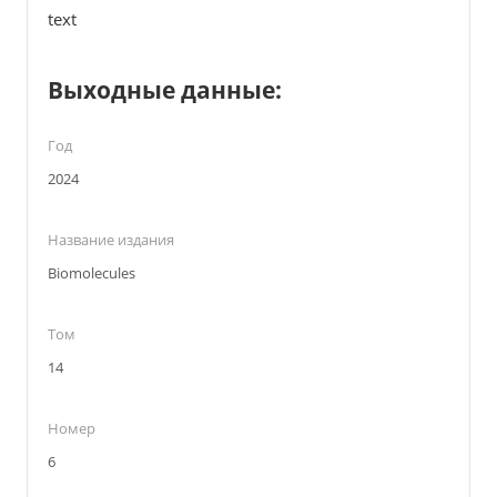
text
Выходные данные:
Год
2024
Название издания
Biomolecules
Том
14
Номер
6