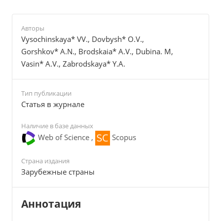
Авторы
Vysochinskaya* VV., Dovbysh* O.V.,
Gorshkov* A.N., Brodskaia* A.V., Dubina. M,
Vasin* A.V., Zabrodskaya* Y.A.
Тип публикации
Cтатья в журнале
Наличие в базе данных
Web of Science ,
Scopus
Страна издания
Зарубежные страны
Аннотация