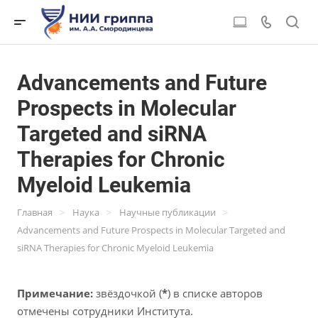
Advancements and Future
Prospects in Molecular
Targeted and siRNA
Therapies for Chronic
Myeloid Leukemia
>
>
>
Главная
Наука
Научные публикации
Advancements and Future Prospects in Molecular Targeted and
siRNA Therapies for Chronic Myeloid Leukemia
Примечание:
звёздочкой (
*
) в списке авторов
отмечены сотрудники Института.